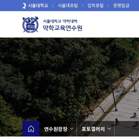
바
서울대학교
서울대포털
입학포털
증명발급
로
가
기
메
뉴
연수원광장
포토갤러리