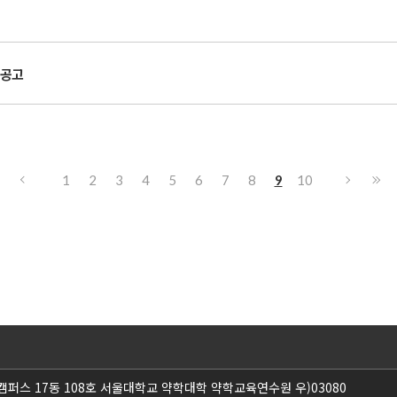
집공고
1
2
3
4
5
6
7
8
9
10
캠퍼스 17동 108호 서울대학교 약학대학 약학교육연수원 우)03080