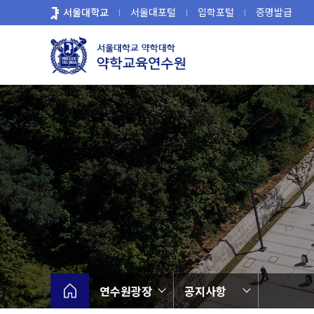
바
서울대학교
서울대포털
입학포털
증명발급
로
가
기
메
뉴
연수원광장
공지사항