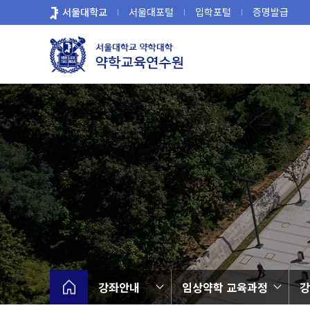
바
서울대학교
서울대포털
입학포털
증명발급
로
가
기
메
뉴
강좌안내
임상약학 교육과정
강