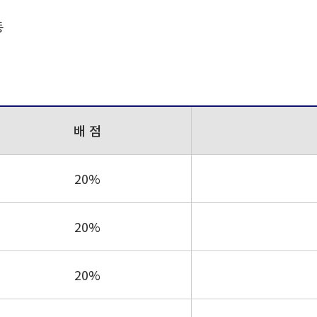
동
배 점
20%
20%
20%