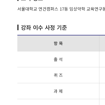
서울대학교 연건캠퍼스 17동 임상약학 교육연구
강좌 이수 사정 기준
항 목
출 석
퀴 즈
과 제